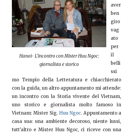
aver
ben
giro
vag
ato
per
il
Hanoi- L’incontro con Mister Huu Ngoc:
belli
giornalista e storico
ssi
mo Tempio della Letteratura e chiacchierato
con la guida, un altro appuntamento mi attende:
un incontro con la Storia vivente del Vietnam,
uno storico e giornalista molto famoso in
Vietnam: Mister Sig.
Huu Ngoc
. Appuntamento a
casa sua: una ambiente decoroso, niente lussi,
tutt’altro e Mister Huu Ngoc, ci riceve con una