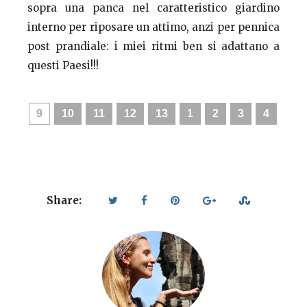
sopra una panca nel caratteristico giardino
interno per riposare un attimo, anzi per pennica
post prandiale: i miei ritmi ben si adattano a
questi Paesi!!!
‹
›
8
9
10
11
12
13
1
2
3
4
Share: