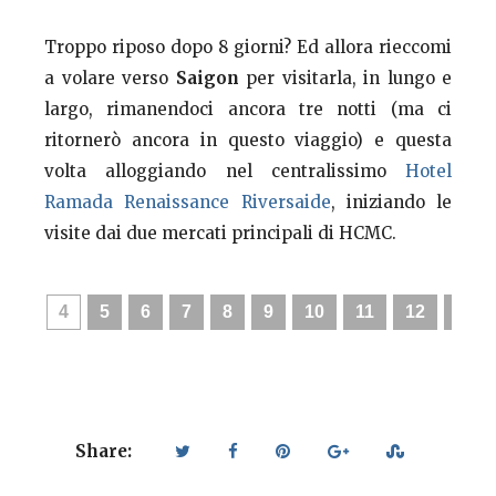
Troppo riposo dopo 8 giorni? Ed allora rieccomi
a volare verso
Saigon
per visitarla, in lungo e
largo, rimanendoci ancora tre notti (ma ci
ritornerò ancora in questo viaggio) e questa
volta alloggiando nel centralissimo
Hotel
Ramada Renaissance Riversaide
, iniziando le
visite dai due mercati principali di HCMC.
‹
›
3
4
5
6
7
8
9
10
11
12
13
Share: