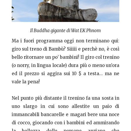
Il Buddha gigante di Wat EK Phnom
Ma i fuori programma oggi non terminano qui:
giro sul treno di Bambù? Siiiii e perchè no, è così
bello ritornare un po’ bambini! Il giro col trenino
(o norry, in lingua locale) dura più o meno un’ora
ed il prezzo si aggira sui 10 $ a testa… ma ne
vale la pena!
Nel punto più distante il trenino fa una sosta in
uno slargo in cui sono allestite un paio di
immancabili bancarelle e magari bere una noce
di cocco, giocando con i bambini ed ammirando
la bellezza delle persone anziane che