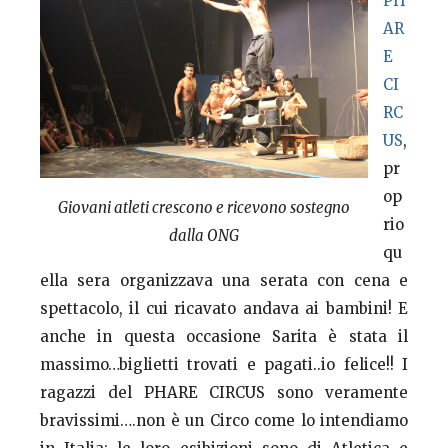
PH
AR
E
CI
RC
US
,
pr
op
Giovani atleti crescono e ricevono sostegno
rio
dalla ONG
qu
ella sera organizzava una serata con cena e
spettacolo, il cui ricavato andava ai bambini! E
anche in questa occasione Sarita è stata il
massimo…biglietti trovati e pagati..io felice!! I
ragazzi del PHARE CIRCUS sono veramente
bravissimi….non è un Circo come lo intendiamo