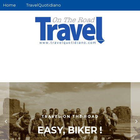
Home
TravelQuotidiano
TRAVEL ON THE ROAD
EASY, BIKER !