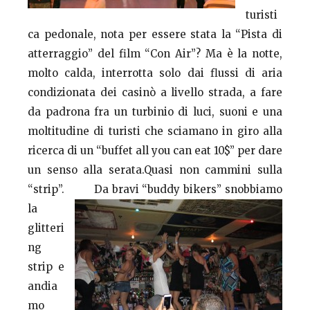
turisti
ca pedonale, nota per essere stata la “Pista di
atterraggio” del film “Con Air”? Ma è la notte,
molto calda, interrotta solo dai flussi di aria
condizionata dei casinò a livello strada, a fare
da padrona fra un turbinio di luci, suoni e una
moltitudine di turisti che sciamano in giro alla
ricerca di un “buffet all you can eat 10$” per dare
un senso alla serata.Quasi non cammini sulla
“strip”. Da
bravi “buddy bikers” snobbiamo
la
glitteri
ng
strip e
andia
mo