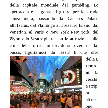
della capitale mondiale del gambling. Lo
spettacolo è la gente, il girare per la strada
senza meta, passando dal Caesar’s Palace
all’Harras, dal Flamingo al Treasure Island, dal
Venetian, al Paris o New York New York, dal
Wynn allo Stratosphere con le attrazioni sulla
cima della torre… un brivido solo vederle dal
basso, figuriamoci da lassù!
E che dire
della
F
remo
nt
, la
vecchi
a strip,
ora
attrazi
one