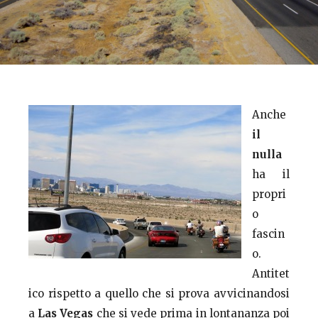
Anche
il
nulla
ha il
propri
o
fascin
o.
Antitet
ico rispetto a quello che si prova avvicinandosi
a
Las Vegas
che si vede prima in lontananza poi