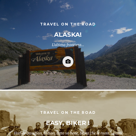
TRAVEL ON THE ROAD
ALASKA!
L'ultima frontiera...
TRAVEL ON THE ROAD
EASY, BIKER !
Harley Davidson, Indian, tutto va bene, basta che le ruote... siano