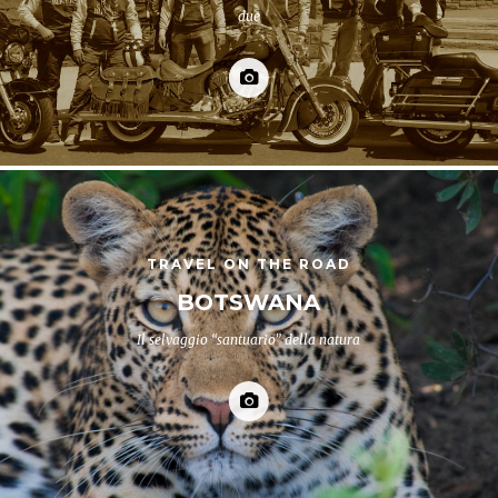
due
TRAVEL ON THE ROAD
BOTSWANA
Il selvaggio “santuario” della natura