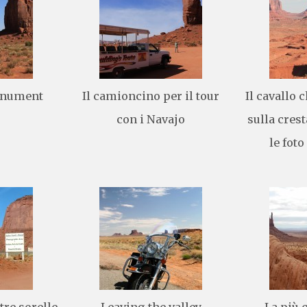
onument
Il camioncino per il tour
Il cavallo 
con i Navajo
sulla crest
le foto
tre sorelle
Leaving the valley
La più 