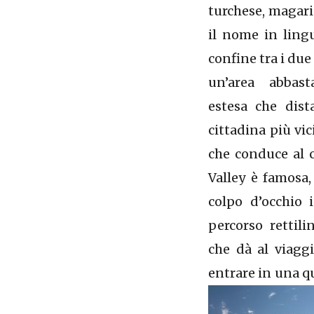
turchese, magari 
il nome in lingu
confine tra i due
un’area abbast
estesa che dis
cittadina più vic
che conduce al
Valley è famosa,
colpo d’occhio 
percorso rettili
che dà al viaggi
entrare in una qu