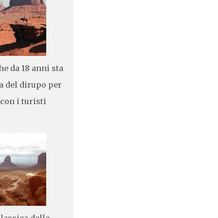
che da 18 anni sta
a del dirupo per
 con i turisti
classica delle