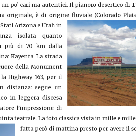
un po’ cari ma autentici. Il pianoro desertico di
T
a originale, è di origine fluviale (Colorado Plate
 Stati Arizona e Utah in
anza isolata quanto
ta più di 70 km dalla
ina: Kayenta. La strada
 cuore della Monument
 la Highway 163, per il
in distanza: segue un
neo in leggera discesa
atore l’impressione di
inta teatrale. La foto classica vista in mille e
mille
fatta però di mattina presto per avere il so