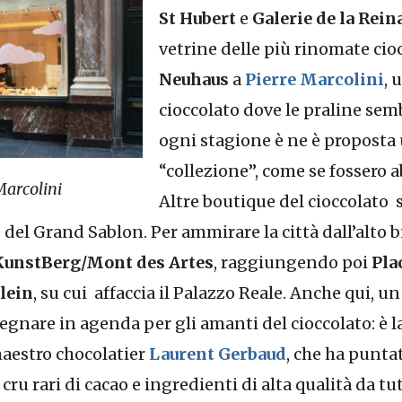
St Hubert
e
Galerie de la Rein
vetrine delle più rinomate cioc
Neuhaus
a
Pierre Marcolini
, 
cioccolato dove le praline semb
ogni stagione è ne è proposta
“collezione”, come se fossero a
Marcolini
Altre boutique del cioccolato 
e del Grand Sablon. Per ammirare la città dall’alto 
KunstBerg/Mont des Artes
, raggiungendo poi
Pla
lein
, su cui affaccia il Palazzo Reale. Anche qui, un 
egnare in agenda per gli amanti del cioccolato: è l
maestro chocolatier
Laurent Gerbaud
, che ha punta
ru rari di cacao e ingredienti di alta qualità da tu