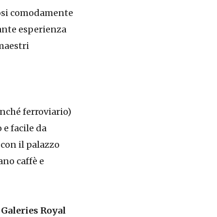
ndosi comodamente
sante esperienza
 maestri
onché ferroviario)
 e facile da
, con il palazzo
ano caffè e
i
Galeries Royal