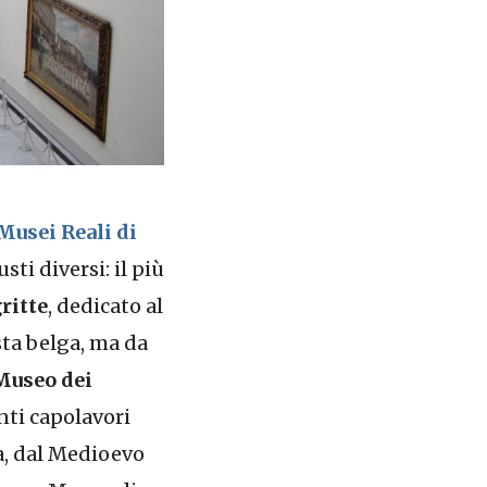
Musei Reali di
ti diversi: il più
ritte
, dedicato al
sta belga, ma da
Museo dei
anti capolavori
a, dal Medioevo