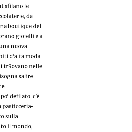
at
sfilano le
colaterie, da
una boutique del
rano gioielli e a
 una nuova
biti d’alta moda.
si tr9ovano nelle
bisogna salire
ce
po’ defilato, c’è
a pasticceria-
to sulla
tto il mondo,