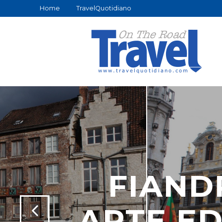
Home
TravelQuotidiano
FIAND
ARTE ED