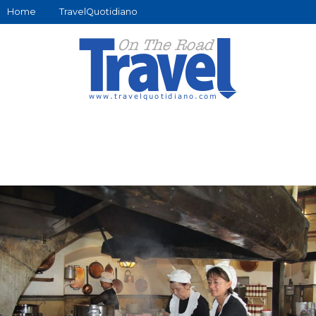
Home
TravelQuotidiano