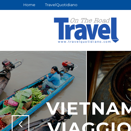
Home
TravelQuotidiano
VIETNA
VIAGGI