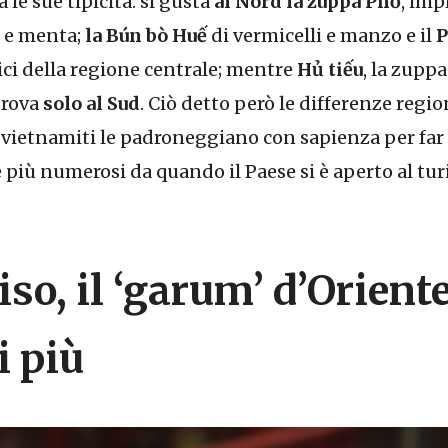
 le sue tipicità: si gusta
al Nord la zuppa Phở
, imp
o e menta;
la Bún bò Huế
di vermicelli e manzo e il
P
ici della regione centrale; mentre
Hủ tiếu
, la zuppa
 trova
solo al Sud
. Ciò detto però le differenze regi
vietnamiti le padroneggiano con sapienza per far fe
e più numerosi da quando il Paese si è aperto al tu
iso, il ‘garum’ d’Oriente
i più