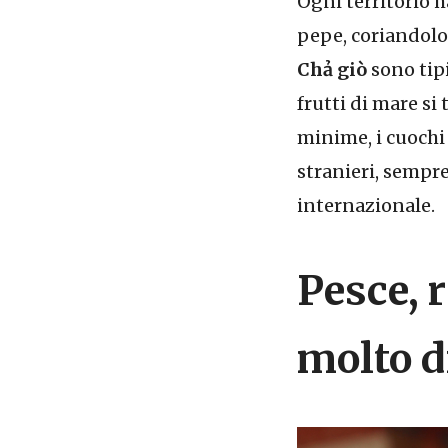
Ogni territorio ha
pepe, coriandol
Chả giò
sono tip
frutti di mare si
minime, i cuochi 
stranieri, sempr
internazionale.
Pesce, r
molto d