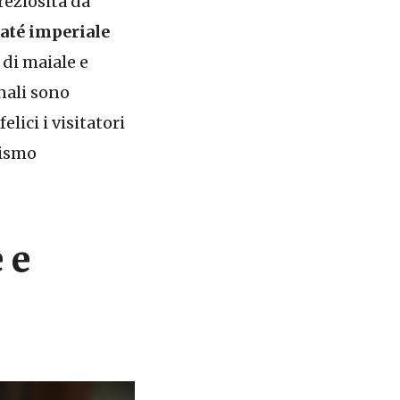
reziosita da
até imperiale
 di maiale e
onali sono
lici i visitatori
rismo
 e